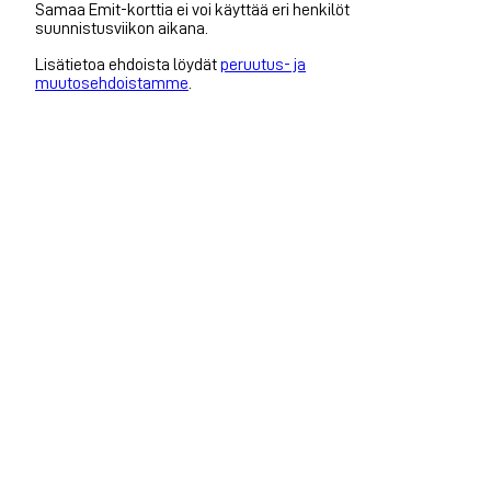
Samaa Emit-korttia ei voi käyttää eri henkilöt
suunnistusviikon aikana.
Lisätietoa ehdoista löydät
peruutus- ja
muutosehdoistamme
.