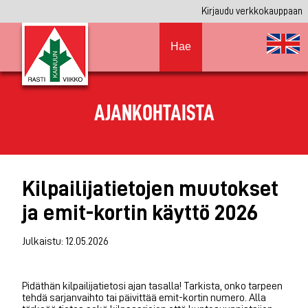
Kirjaudu verkkokauppaan
Hae
AJANKOHTAISTA
Kilpailijatietojen muutokset
ja emit-kortin käyttö 2026
Julkaistu: 12.05.2026
Pidäthän kilpailijatietosi ajan tasalla! Tarkista, onko tarpeen
tehdä sarjanvaihto tai päivittää emit-kortin numero. Alla