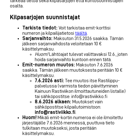
tärkeää tietoa sekä kilpasarjojen että kuntosuunnistajien
osalta.
Kilpasarjojen suunnistajat
Tarkista tiedot:
Voit tarkistaa emit-korttisi
numeron ja kilpailijatietosi
täältä
.
Sarjanvaihto:
Maksuton 31.5.2026 saakka. Tämän
jälkeen sarjanvaihdosta veloitetaan 10 €
käsittelymaksu.
Huom!
Lähtöajat tulevat valittavaksi 12.6., joten
hoida sarjanvaihto kuntoon ennen tätä.
Emit-numeron muutos:
Maksuton 7.6.2026
saakka. Tämän jälkeen muutoksesta peritään 10 €
käsittelymaksu.
7.6.2026 asti:
Tee muutos itse Rastilippu-
palvelussa (varmista tiedon päivittyminen
Kainuun Rastiviikon ilmoittautuneiden listalle)
tai sähköpostitse: info@rastiviikko.fi
8.6.2026 alkaen:
Muutokset vain
sähköpostitse kilpailutoimistoon:
info@rastiviikko.fi
.
Huom!
Mikäli emit-kortin numeroa ei ole ilmoitettu
järjestäjälle 7.6.2026 mennessä, puuttuva tieto
tulkitaan muutokseksi, josta peritään
käsittelymaksu.