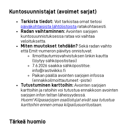
Kuntosuunnistajat (avoimet sarjat)
Tarkista tiedot:
Voit tarkistaa omat tietosi
päiväkohtaisista lähtölistoista
ratakohtaisesti.
Radan vaihtaminnen:
Avointen sarjojen
kuntosuunnistuksessa rataa voi vaihtaa
veloituksetta.
Miten muutokset tehdään?
Sekä radan vaihto
että Emit-numeron päivitys onnistuvat:
Ilmoittautumisvahvistuksen linkin kautta
(löytyy sähköpostistasi)
7.6.2026 saakka sähköpostitse:
info@rastiviikko.fi
Paikan päällä avointen sarjojen infossa
(ennakkoilmoittautuneet -piste)
Tutustuminen karttoihin:
Avointen sarjojen
karttoihin ja ratoihin voi tutustua ennakkoon avointen
sarjojen infon teltan läheisyydessä.
Huom! Kilpasarjojen osallistujat eivät saa tutustua
karttoihin ennen omaa kilpailusuoritustaan.
Tärkeä huomio