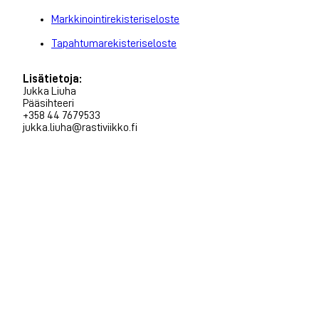
Markkinointirekisteriseloste
Tapahtumarekisteriseloste
Lisätietoja:
Jukka Liuha
Pääsihteeri
+358 44 7679533
jukka.liuha@rastiviikko.fi