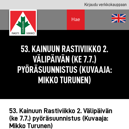
Kirjaudu verkkokauppaan
Hae
53. KAINUUN RASTIVIIKKO 2.
VÄLIPÄIVÄN (KE 7.7.)
PYÖRÄSUUNNISTUS (KUVAAJA:
MIKKO TURUNEN)
53. Kainuun Rastiviikko 2. Välipäivän
(ke 7.7.) pyöräsuunnistus (Kuvaaja:
Mikko Turunen)